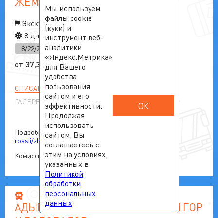
ЖЕМЧУЖИНЫ ДАГЕСТАНА
Мы используем
файлы cookie
Экскурсионные туры по России
(куки) и
8 дней
7 ночей
инструмент веб-
аналитики
8/22/2026
9/19/2026
«Яндекс.Метрика»
от
37,300
₽
для Вашего
удобства
пользования
ОПИСАНИЕ
сайтом и его
ГАЛЕРЕЯ
ОК
эффективности.
Продолжая
использовать
Подробнее о туре:
https://avtokruiz59.ru/tury/tury-po-
сайтом, Вы
rossii/zhemchuzhiny-dagestana
соглашаетесь с
этим на условиях,
Комиссия 10%
указанных в
Политикой
обработки
персональных
данных
АДЫГЕЯ - ПУТЕШЕСТВИЕ В КРАЙ ГОР