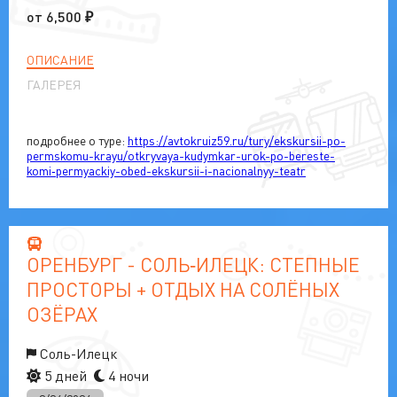
от
6,500
₽
ОПИСАНИЕ
ГАЛЕРЕЯ
подробнее о туре:
https://avtokruiz59.ru/tury/ekskursii-po-
permskomu-krayu/otkryvaya-kudymkar-urok-po-bereste-
komi‑permyackiy-obed-ekskursii-i-nacionalnyy-teatr
ОРЕНБУРГ - СОЛЬ‑ИЛЕЦК: СТЕПНЫЕ
ПРОСТОРЫ + ОТДЫХ НА СОЛЁНЫХ
ОЗЁРАХ
Соль-Илецк
5 дней
4 ночи