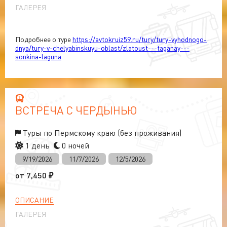
ГАЛЕРЕЯ
Подробнее о туре
https://avtokruiz59.ru/tury/tury-vyhodnogo-
dnya/tury-v-chelyabinskuyu-oblast/zlatoust---taganay---
sonkina-laguna
ВСТРЕЧА С ЧЕРДЫНЬЮ
Туры по Пермскому краю (без проживания)
1 день
0 ночей
9/19/2026
11/7/2026
12/5/2026
от
7,450
₽
ОПИСАНИЕ
ГАЛЕРЕЯ