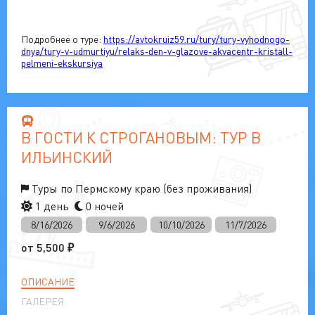
Подробнее о туре:
https://avtokruiz59.ru/tury/tury-vyhodnogo-
dnya/tury-v-udmurtiyu/relaks‑den-v-glazove-akvacentr-kristall-
pelmeni-ekskursiya
В ГОСТИ К СТРОГАНОВЫМ: ТУР В
ИЛЬИНСКИЙ
Туры по Пермскому краю (без проживания)
1 день
0 ночей
8/16/2026
9/6/2026
10/10/2026
11/7/2026
от
5,500
₽
ОПИСАНИЕ
ГАЛЕРЕЯ