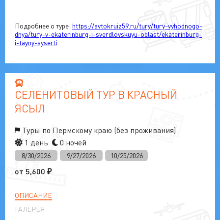
Подробнее о туре:
https://avtokruiz59.ru/tury/tury-vyhodnogo-
dnya/tury-v-ekaterinburg-i-sverdlovskuyu-oblast/ekaterinburg-
i-tayny-syserti
СЕЛЕНИТОВЫЙ ТУР В КРАСНЫЙ
ЯСЫЛ
Туры по Пермскому краю (без проживания)
1 день
0 ночей
8/30/2026
9/27/2026
10/25/2026
от
5,600
₽
ОПИСАНИЕ
ГАЛЕРЕЯ