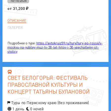
10/15/2026
от
31,200
₽
ОПИСАНИЕ
ГАЛЕРЕЯ
Подробнее о туре:
https://avtokruiz59.ru/tury/tury-po-rossii/v-
moskvu-na-yubiley-muz‑tv-30-let-hitov-i-30-vpechatleniy-ot-
stolicy
СВЕТ БЕЛОГОРЬЯ: ФЕСТИВАЛЬ
ПРАВОСЛАВНОЙ КУЛЬТУРЫ И
КОНЦЕРТ ТАТЬЯНЫ БУЛАНОВОЙ
Туры по Пермскому краю (без проживания)
1 день
0 ночей