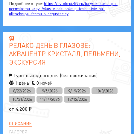
Подробнее о туре:
https://avtokruiz59.ru/tury/ekskursii-po-
permskomu-krayu/vkus-v-rakushke-puteshestvie-na-
ulitochnuyu-fermu-s-degustaciey
РЕЛАКС‑ДЕНЬ В ГЛАЗОВЕ:
АКВАЦЕНТР КРИСТАЛЛ, ПЕЛЬМЕНИ,
ЭКСКУРСИЯ
Туры выходного дня (без проживания)
1 день
0 ночей
8/22/2026
9/5/2026
9/19/2026
10/3/2026
10/31/2026
11/14/2026
12/12/2026
от
4,200
₽
ОПИСАНИЕ
ГАЛЕРЕЯ