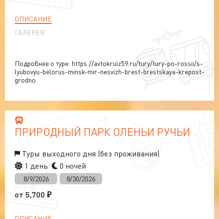
ОПИСАНИЕ
ГАЛЕРЕЯ
Подробнее о туре: https://avtokruiz59.ru/tury/tury-po-rossii/s-
lyubovyu-belorus-minsk-mir-nesvizh-brest-brestskaya-krepost-
grodno
ПРИРОДНЫЙ ПАРК ОЛЕНЬИ РУЧЬИ
Туры выходного дня (без проживания)
1 день
0 ночей
8/9/2026
8/30/2026
от
5,700
₽
ОПИСАНИЕ