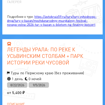
ГАЛЕРЕЯ
Подробнее о туре:
https://avtokruiz59.ru/tury/tury-vyhodnogo-
dnya/tury-v-kazan/mezhdunarodnyy-muzykalnyy-festival-
novaya-volna-2026-tur-v-kazan-s-biletom-na-finalnyy-koncert
ЛЕГЕНДЫ УРАЛА: ПО РЕКЕ К
УСЬВИНСКИМ СТОЛБАМ + ПАРК
ИСТОРИИ РЕКИ ЧУСОВОЙ
Туры по Пермскому краю (без проживания)
1 день
0 ночей
8/22/2026
9/5/2026
от
5,400
₽
ОПИСАНИЕ