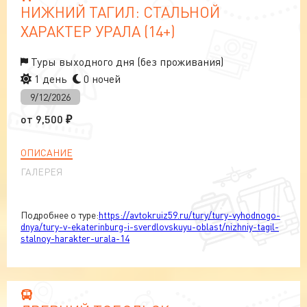
НИЖНИЙ ТАГИЛ: СТАЛЬНОЙ
ХАРАКТЕР УРАЛА (14+)
Туры выходного дня (без проживания)
1 день
0 ночей
9/12/2026
от
9,500
₽
ОПИСАНИЕ
ГАЛЕРЕЯ
Подробнее о туре:
https://avtokruiz59.ru/tury/tury-vyhodnogo-
dnya/tury-v-ekaterinburg-i-sverdlovskuyu-oblast/nizhniy-tagil-
stalnoy-harakter-urala-14