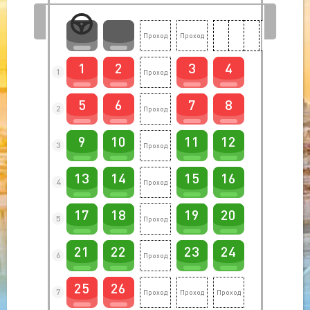
1
2
3
4
1
5
6
7
8
2
9
10
11
12
3
13
14
15
16
4
17
18
19
20
5
21
22
23
24
6
25
26
7