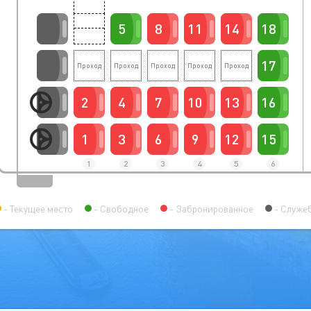
5
8
11
14
18
17
2
4
7
10
13
16
1
3
6
9
12
15
1
2
3
4
5
6
Текущее место
Свободное
Забронированное
Служе