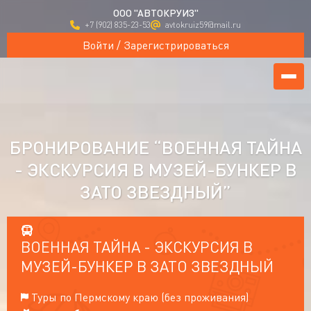
ООО "АВТОКРУИЗ"
+7 (902) 835-23-53
avtokruiz59@mail.ru
Войти / Зарегистрироваться
БРОНИРОВАНИЕ “ВОЕННАЯ ТАЙНА
- ЭКСКУРСИЯ В МУЗЕЙ-БУНКЕР В
ЗАТО ЗВЕЗДНЫЙ”
ВОЕННАЯ ТАЙНА - ЭКСКУРСИЯ В
МУЗЕЙ-БУНКЕР В ЗАТО ЗВЕЗДНЫЙ
Туры по Пермскому краю (без проживания)