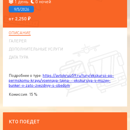
1 день
0 ночей
9/5/2026
от
2,250
₽
ОПИСАНИЕ
ГАЛЕРЕЯ
ДОПОЛНИТЕЛЬНЫЕ УСЛУГИ
ДАТА ТУРА
Подробнее о туре:
https://avtokruiz59.ru/tury/ekskursii-po-
permskomu-krayu/voennaya-tayna---ekskursiya-v-muzey-
bunker-v-zato-zvezdnyy-s-obedom
Комиссия: 15 %
КТО ПОЕДЕТ