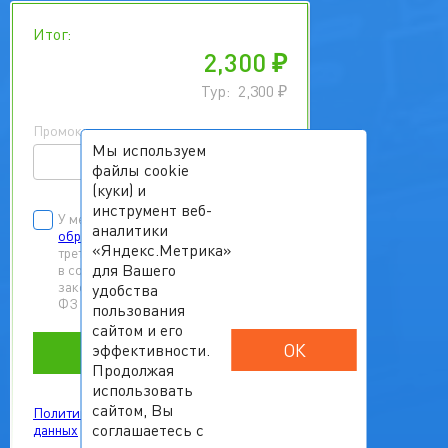
Итог:
2,300
₽
Тур:
2,300
₽
Промокод
Мы используем
файлы cookie
(куки) и
инструмент веб-
У меня есть
согласие на
аналитики
обработку персональных данных
«Яндекс.Метрика»
третьих лиц
для Вашего
в соответствии с Федеральным
законом от 27.07.2006 г. № 152-
удобства
ФЗ «О персональных данных»
пользования
сайтом и его
ОК
эффективности.
Забронировать
Продолжая
использовать
сайтом, Вы
Политика обработки персональных
соглашаетесь с
данных