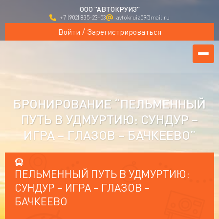
ООО "АВТОКРУИЗ"
+7 (902) 835-23-53
avtokruiz59@mail.ru
Войти / Зарегистрироваться
БРОНИРОВАНИЕ “ПЕЛЬМЕННЫЙ
ПУТЬ В УДМУРТИЮ: СУНДУР –
ИГРА – ГЛАЗОВ – БАЧКЕЕВО”
ПЕЛЬМЕННЫЙ ПУТЬ В УДМУРТИЮ:
СУНДУР – ИГРА – ГЛАЗОВ –
БАЧКЕЕВО