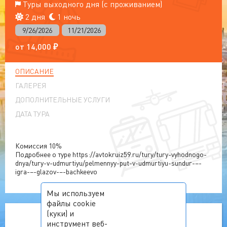
Туры выходного дня (с проживанием)
2 дня
1 ночь
9/26/2026
11/21/2026
от
14,000
₽
ОПИСАНИЕ
ГАЛЕРЕЯ
ДОПОЛНИТЕЛЬНЫЕ УСЛУГИ
ДАТА ТУРА
Комиссия 10%
Подробнее о туре https://avtokruiz59.ru/tury/tury-vyhodnogo-
dnya/tury-v-udmurtiyu/pelmennyy-put-v-udmurtiyu-sundur-–-
igra-–-glazov-–-bachkeevo
Мы используем
файлы cookie
(куки) и
инструмент веб-