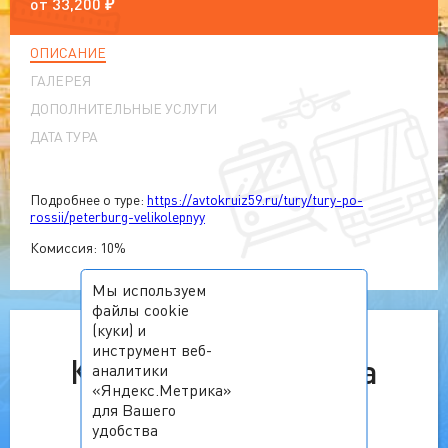
от
33,200
₽
ОПИСАНИЕ
ГАЛЕРЕЯ
ДОПОЛНИТЕЛЬНЫЕ УСЛУГИ
ДАТА ТУРА
Подробнее о туре:
https://avtokruiz59.ru/tury/tury-po-
rossii/peterburg-velikolepnyy
Комиссия: 10%
Мы используем
файлы cookie
(куки) и
инструмент веб-
К сожалению, тур на
аналитики
«Яндекс.Метрика»
выбранную дату
для Вашего
удобства