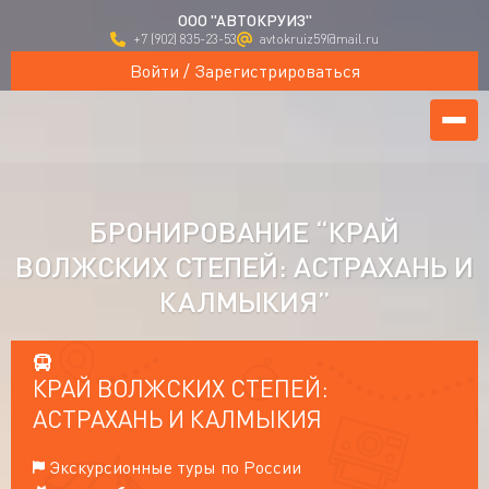
ООО "АВТОКРУИЗ"
+7 (902) 835-23-53
avtokruiz59@mail.ru
Войти / Зарегистрироваться
БРОНИРОВАНИЕ “КРАЙ
ВОЛЖСКИХ СТЕПЕЙ: АСТРАХАНЬ И
КАЛМЫКИЯ”
КРАЙ ВОЛЖСКИХ СТЕПЕЙ:
АСТРАХАНЬ И КАЛМЫКИЯ
Экскурсионные туры по России