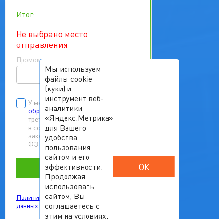
Итог:
Не выбрано место
отправления
Промокод
Мы используем
файлы cookie
(куки) и
инструмент веб-
У меня есть
согласие на
аналитики
обработку персональных данных
«Яндекс.Метрика»
третьих лиц
для Вашего
в соответствии с Федеральным
законом от 27.07.2006 г. № 152-
удобства
ФЗ «О персональных данных»
пользования
сайтом и его
ОК
эффективности.
Забронировать
Продолжая
использовать
сайтом, Вы
Политика обработки персональных
соглашаетесь с
данных
этим на условиях,