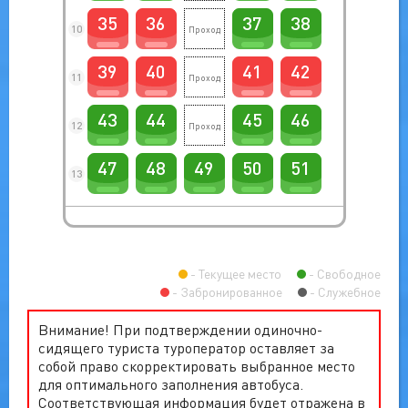
35
36
37
38
10
39
40
41
42
11
43
44
45
46
12
47
48
49
50
51
13
Текущее место
Свободное
Забронированное
Служебное
Внимание! При подтверждении одиночно-
сидящего туриста туроператор оставляет за
собой право скорректировать выбранное место
для оптимального заполнения автобуса.
Соответствующая информация будет отражена в