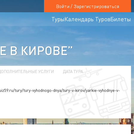
Войти / Зарегистрироваться
Туры
Календарь Туров
Билеты
 В КИРОВЕ”
ДОПОЛНИТЕЛЬНЫЕ УСЛУГИ
ДАТА ТУРА
uiz59.ru/tury/tury-vyhodnogo-dnya/tury-v-kirov/yarkie-vyhodnye-v-