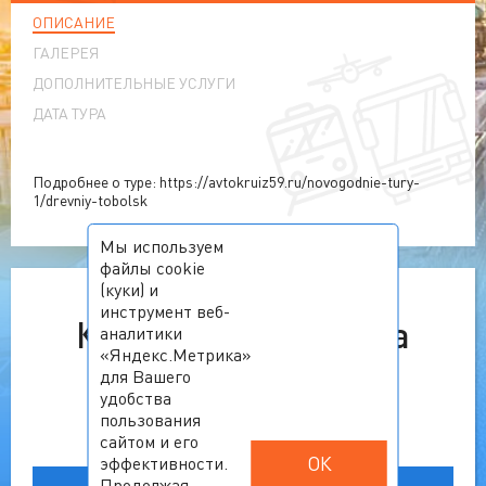
ОПИСАНИЕ
ГАЛЕРЕЯ
ДОПОЛНИТЕЛЬНЫЕ УСЛУГИ
ДАТА ТУРА
Подробнее о туре: https://avtokruiz59.ru/novogodnie-tury-
1/drevniy-tobolsk
Мы используем
файлы cookie
(куки) и
инструмент веб-
К сожалению, тур на
аналитики
«Яндекс.Метрика»
выбранную дату
для Вашего
удобства
недоступен.
пользования
сайтом и его
ОК
эффективности.
Ознакомьтесь с другими
Продолжая