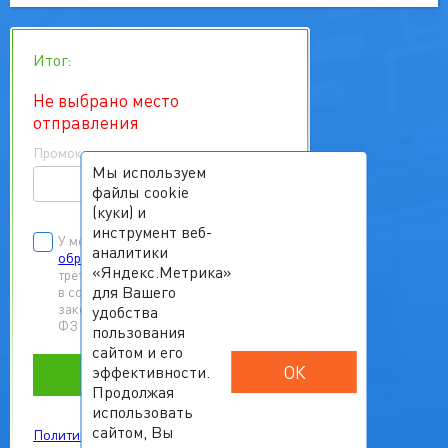
Итог:
Не выбрано место
отправления
Промокод
Мы используем
файлы cookie
(куки) и
инструмент веб-
У меня есть
согласие на
аналитики
обработку персональных данных
«Яндекс.Метрика»
третьих лиц
для Вашего
в соответствии с Федеральным
законом от 27.07.2006 г. № 152-
удобства
ФЗ «О персональных данных»
пользования
сайтом и его
ОК
эффективности.
Забронировать
Продолжая
использовать
сайтом, Вы
Политика обработки персональных