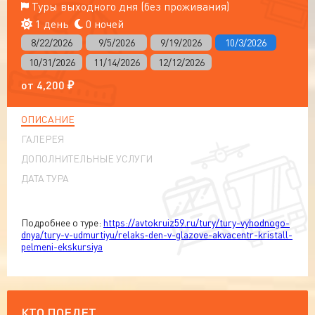
Туры выходного дня (без проживания)
1 день
0 ночей
8/22/2026
9/5/2026
9/19/2026
10/3/2026
10/31/2026
11/14/2026
12/12/2026
от
4,200
₽
ОПИСАНИЕ
ГАЛЕРЕЯ
ДОПОЛНИТЕЛЬНЫЕ УСЛУГИ
ДАТА ТУРА
Подробнее о туре:
https://avtokruiz59.ru/tury/tury-vyhodnogo-
dnya/tury-v-udmurtiyu/relaks‑den-v-glazove-akvacentr-kristall-
pelmeni-ekskursiya
КТО ПОЕДЕТ