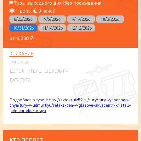
Туры выходного дня (без проживания)
1 день
0 ночей
8/22/2026
9/5/2026
9/19/2026
10/3/2026
10/31/2026
11/14/2026
12/12/2026
от
4,200
₽
ОПИСАНИЕ
ГАЛЕРЕЯ
ДОПОЛНИТЕЛЬНЫЕ УСЛУГИ
ДАТА ТУРА
Подробнее о туре:
https://avtokruiz59.ru/tury/tury-vyhodnogo-
dnya/tury-v-udmurtiyu/relaks‑den-v-glazove-akvacentr-kristall-
pelmeni-ekskursiya
КТО ПОЕДЕТ