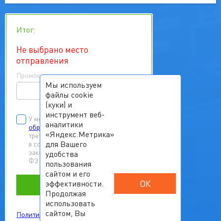
Итог:
Не выбрано место
отправления
Промокод
Мы используем
файлы cookie
(куки) и
инструмент веб-
У меня есть
согласие на
аналитики
обработку персональных данных
«Яндекс.Метрика»
третьих лиц
для Вашего
в соответствии с Федеральным
законом от 27.07.2006 г. № 152-
удобства
ФЗ «О персональных данных»
пользования
сайтом и его
ОК
эффективности.
Забронировать
Продолжая
использовать
сайтом, Вы
Политика обработки персональных